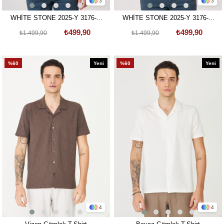
3
3
WHİTE STONE 2025-Y 3176-G
WHİTE STONE 2025-Y 3176-G
GÖMLEK- TSHIRT MOR
GÖMLEK- TSHIRT BEJ
₺499,90
₺499,90
₺1.499,90
₺1.499,90
%60
Yeni
%60
Yeni
Ürün
Ürün
4
4