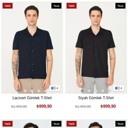
%60
Yeni
%60
Yeni
Ürün
Ürün
4
4
Lacivert Gömlek T-Shirt
Siyah Gömlek T-Shirt
₺999,90
₺999,90
₺2.499,90
₺2.499,90
%60
Yeni
%60
Yeni