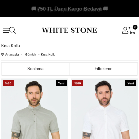
🚚 750 TL Üzeri Kargo Bedava 🚚
0
Kısa Kollu
Anasayfa
Gömlek
Kısa Kollu
Sıralama
Filtreleme
%60
Yeni
%60
Yeni
Ürün
Ürün