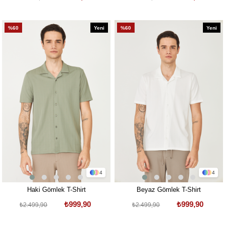
%60
Yeni
%60
Yeni
Ürün
Ürün
4
4
Haki Gömlek T-Shirt
Beyaz Gömlek T-Shirt
₺999,90
₺999,90
₺2.499,90
₺2.499,90