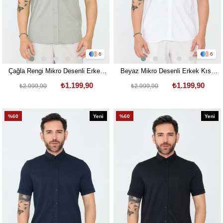
6
6
Çağla Rengi Mikro Desenli Erkek
Beyaz Mikro Desenli Erkek Kısa
Kısa Kollu Gömlek
Kollu Gömlek
₺1.199,90
₺1.199,90
₺2.999,90
₺2.999,90
%60
Yeni
%60
Yeni
Ürün
Ürün