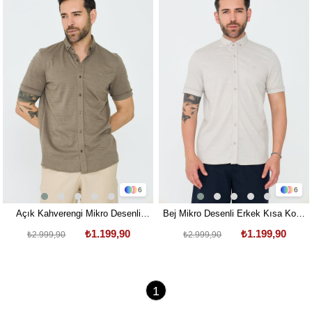
Ürün
Ürün
6
6
Açık Kahverengi Mikro Desenli
Bej Mikro Desenli Erkek Kısa Kollu
Erkek Kısa Kollu Gömlek
Gömlek
₺1.199,90
₺1.199,90
₺2.999,90
₺2.999,90
1