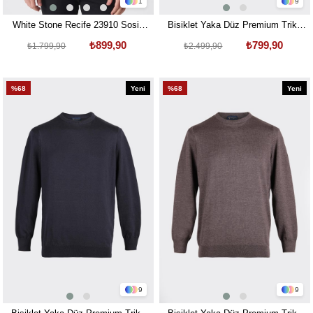
1
9
White Stone Recife 23910 Sosis
Bisiklet Yaka Düz Premium Triko
Yaka Slim Fit Triko Laci
Kazak Siyah
₺899,90
₺799,90
₺1.799,90
₺2.499,90
%68
Yeni
%68
Yeni
Ürün
Ürün
9
9