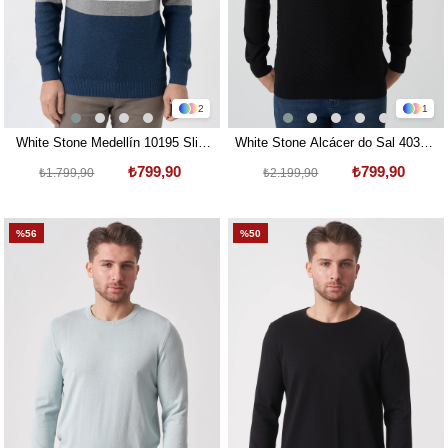
2
1
White Stone Medellín 10195 Slim
White Stone Alcácer do Sal 4035 0
Fit Bisiklet Yaka Triko Ekru Gri
Yaka Pamuklu Triko Siyah
₺799,90
₺799,90
₺1.799,90
₺2.199,90
İndigo
%56
%50