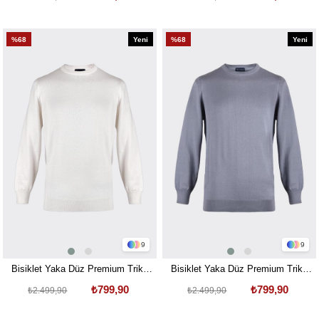
%68
Yeni
%68
Yeni
Ürün
Ürün
9
9
Bisiklet Yaka Düz Premium Triko
Bisiklet Yaka Düz Premium Triko
Kazak Ekru
Kazak Taş İndigo
₺799,90
₺799,90
₺2.499,90
₺2.499,90