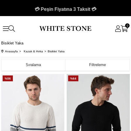
🚚 750 TL Üzeri Kargo Bedava 🚚
💳 Peşin Fiyatına 3 Taksit 💳
0
Bisiklet Yaka
Anasayfa
Kazak & Hırka
Bisiklet Yaka
Sıralama
Filtreleme
%56
%64