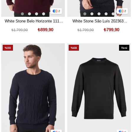
2
2
White Stone Belo Horizonte 1111
White Stone São Luís 2023630
Slim Fit Basic Torba SosisYaka
Slim Fit Pamuklu Venezia Spor
₺899,90
₺799,90
₺1.799,90
₺1.799,90
Triko Bordo
Yaka Triko Lacivert Antrasit
%50
%68
Yeni
Ürün