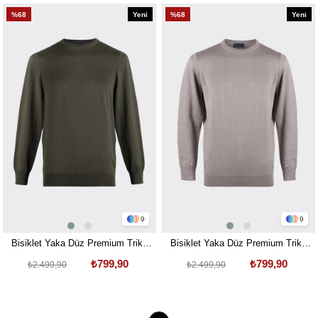
%68
Yeni
%68
Yeni
Ürün
Ürün
9
9
Bisiklet Yaka Düz Premium Triko
Bisiklet Yaka Düz Premium Triko
Kazak Haki
Kazak Taş Rengi
₺799,90
₺799,90
₺2.499,90
₺2.499,90