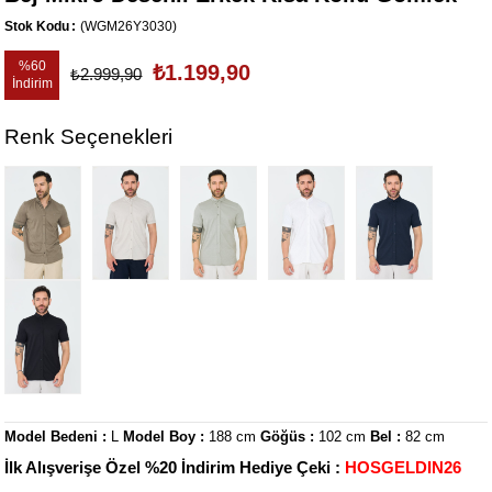
Stok Kodu
(WGM26Y3030)
%
60
₺1.199,90
₺2.999,90
İndirim
Renk Seçenekleri
Model Bedeni :
L
Model Boy :
188 cm
Göğüs :
102 cm
Bel :
82 cm
İlk Alışverişe Özel %20 İndirim Hediye Çeki :
HOSGELDIN26