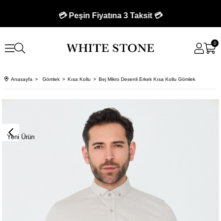
🚚 750 TL Üzeri Kargo Bedava 🚚
💳 Peşin Fiyatına 3 Taksit 💳
0
Anasayfa
Gömlek
Kısa Kollu
Bej Mikro Desenli Erkek Kısa Kollu Gömlek
Yeni Ürün