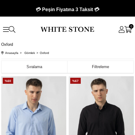
💳 Peşin Fiyatına 3 Taksit 💳
0
Oxford
Anasayfa
Gömlek
Oxford
Sıralama
Filtreleme
%60
%67