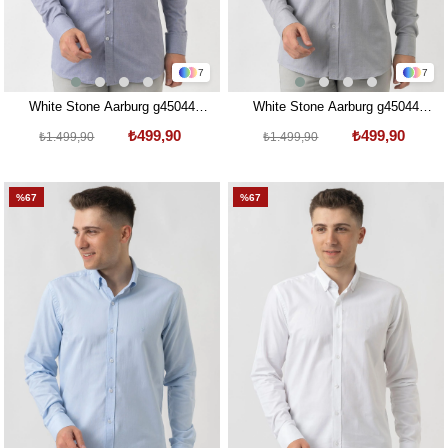
7
7
White Stone Aarburg g45044
White Stone Aarburg g45044
Pamuklu Regular Fit Oxford
Pamuklu Regular Fit Oxford
₺499,90
₺499,90
₺1.499,90
₺1.499,90
Gömlek Laci
Gömlek Gri
%67
%67