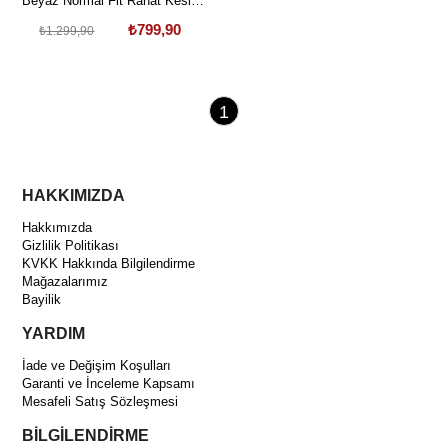
Beyaz Normal Fit Rahat Kesim
Dört Mevsim Uzun Kollu Gömlek
₺799,90
₺1.299,90
1
HAKKIMIZDA
Hakkımızda
Gizlilik Politikası
KVKK Hakkında Bilgilendirme
Mağazalarımız
Bayilik
YARDIM
İade ve Değişim Koşulları
Garanti ve İnceleme Kapsamı
Mesafeli Satış Sözleşmesi
BİLGİLENDİRME