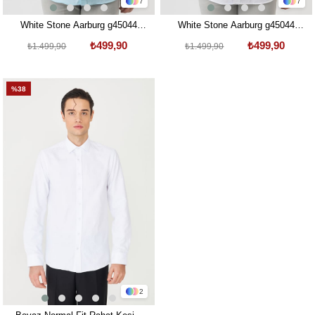
7
7
White Stone Aarburg g45044
White Stone Aarburg g45044
Pamuklu Regular Fit Oxford
Pamuklu Regular Fit Oxford
₺499,90
₺499,90
₺1.499,90
₺1.499,90
Gömlek Mint
Gömlek Beyaz
%38
2