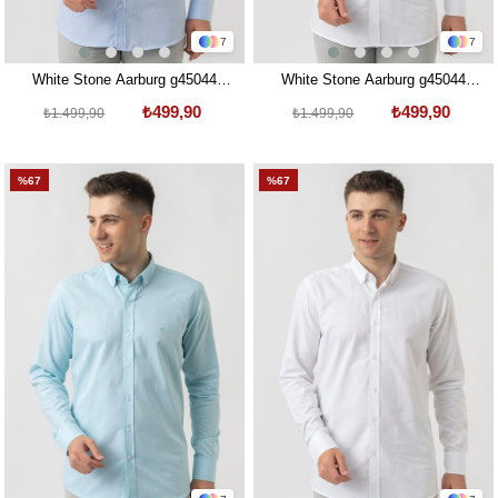
7
7
White Stone Aarburg g45044
White Stone Aarburg g45044
Pamuklu Regular Fit Oxford
Pamuklu Regular Fit Oxford
₺499,90
₺499,90
₺1.499,90
₺1.499,90
Gömlek Mavi
Gömlek Bej
%67
%67