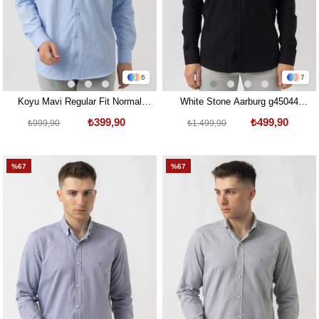
6
7
Koyu Mavi Regular Fit Normal
White Stone Aarburg g45044
Kalıp Kolay Ütülenen Cepli
Pamuklu Regular Fit Oxford
₺399,90
₺499,90
₺999,90
₺1.499,90
Pamuklu Gömlek
Gömlek Siyah
%67
%67