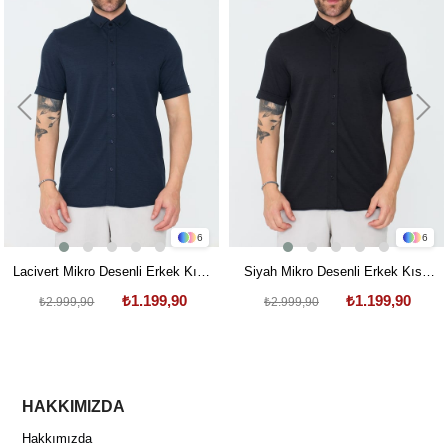
6
6
Lacivert Mikro Desenli Erkek Kısa
Siyah Mikro Desenli Erkek Kısa
Kollu Gömlek
Kollu Gömlek
₺1.199,90
₺1.199,90
₺2.999,90
₺2.999,90
HAKKIMIZDA
Hakkımızda