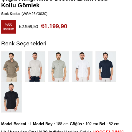
Kollu Gömlek
Stok Kodu
(WGM26Y3030)
%
60
₺1.199,90
₺2.999,90
İndirim
Renk Seçenekleri
Model Bedeni :
L
Model Boy :
188 cm
Göğüs :
102 cm
Bel :
82 cm