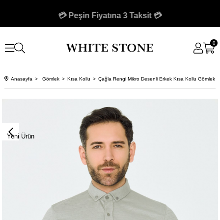
🚚 750 TL Üzeri Kargo Bedava 🚚
💳 Peşin Fiyatına 3 Taksit 💳
0
Anasayfa
Gömlek
Kısa Kollu
Çağla Rengi Mikro Desenli Erkek Kısa Kollu Gömlek
Yeni Ürün