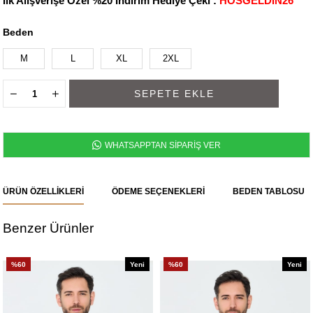
İlk Alışverişe Özel %20 İndirim Hediye Çeki :
HOSGELDIN26
Beden
M
L
XL
2XL
WHATSAPPTAN SİPARİŞ VER
ÜRÜN ÖZELLIKLERI
ÖDEME SEÇENEKLERI
BEDEN TABLOSU
Benzer Ürünler
%60
Yeni
%60
Yeni
Ürün
Ürün