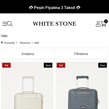
💳 Peşin Fiyatına 3 Taksit 💳
0
Valiz
Anasayfa
Aksesuar
Valiz
Sıralama
Filtreleme
%4
Yeni
%4
Yeni
Ürün
Ürün