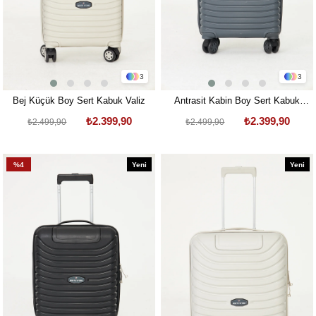
3
3
Bej Küçük Boy Sert Kabuk Valiz
Antrasit Kabin Boy Sert Kabuk
Valiz
₺2.399,90
₺2.399,90
₺2.499,90
₺2.499,90
%4
Yeni
Yeni
Ürün
Ürün