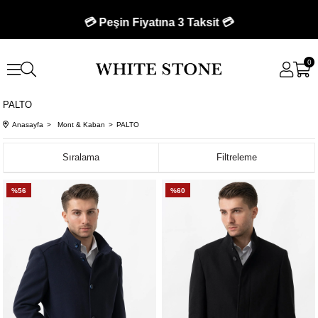
💳 Peşin Fiyatına 3 Taksit 💳
0
PALTO
Anasayfa
Mont & Kaban
PALTO
Sıralama
Filtreleme
%56
%60