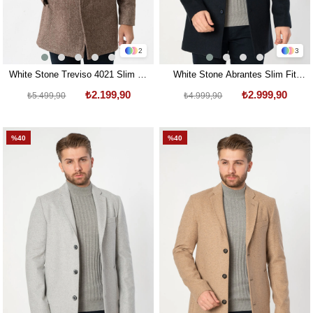
2
3
White Stone Treviso 4021 Slim Fit
White Stone Abrantes Slim Fit
Pamuklu Hakim Yaka Palto
1754 Pamuklu Palto Laci
₺2.199,90
₺2.999,90
₺5.499,90
₺4.999,90
A.Kahve
%40
%40