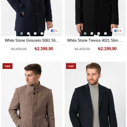
1
2
White Stone Grosseto 5061 Slim
White Stone Treviso 4021 Slim Fit
Fit Dik Yakalı Patlı Pamuklu Kaban
Pamuklu Hakim Yaka Palto Siyah
₺2.399,90
₺2.199,90
₺5.499,90
₺5.499,90
Laci
%60
%40