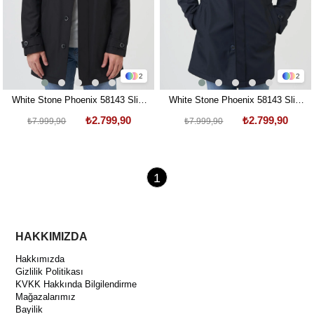
2
2
White Stone Phoenix 58143 Slim
White Stone Phoenix 58143 Slim
Fit Kaban Pardesu Siyah
Fit Kaban Pardesu Laci
₺2.799,90
₺2.799,90
₺7.999,90
₺7.999,90
1
HAKKIMIZDA
Hakkımızda
Gizlilik Politikası
KVKK Hakkında Bilgilendirme
Mağazalarımız
Bayilik