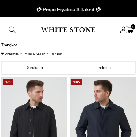
💳 Peşin Fiyatına 3 Taksit 💳
0
Trençkot
Anasayfa
Mont & Kaban
Trençkot
Sıralama
Filtreleme
%65
%65