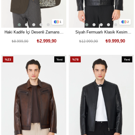
1
2
Haki Kadife İçi Desenli Zamansız
Siyah Fermuarlı Klasik Kesim
Kullanım Ceket
Hakiki Deri Ceket
₺2.999,90
₺9.999,90
₺8.999,90
₺12.999,90
%23
Yeni
%78
Yeni
Ürün
Ürün