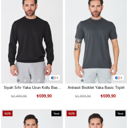
Ürün
Ürün
5
5
Siyah Sıfır Yaka Uzun Kollu Basic
Antrasit Bisiklet Yaka Basic Tişört
Sweatshirt
₺599,90
₺599,90
₺2.499,90
₺1.999,90
%70
Yeni
%70
Yeni
Ürün
Ürün