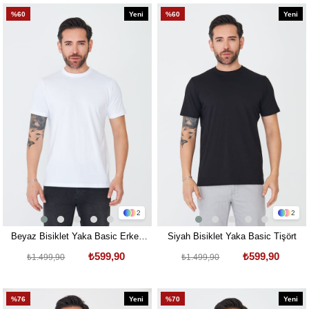
%60
Yeni
%60
Yeni
Ürün
Ürün
2
2
Beyaz Bisiklet Yaka Basic Erkek
Siyah Bisiklet Yaka Basic Tişört
Tişört
₺599,90
₺599,90
₺1.499,90
₺1.499,90
%76
Yeni
%70
Yeni