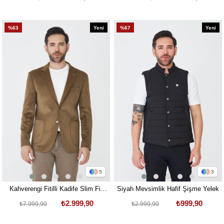
%63
Yeni
%67
Yeni
Ürün
Ürün
5
3
Kahverengi Fitilli Kadife Slim Fit
Siyah Mevsimlik Hafif Şişme Yelek
Blazer Ceket
₺2.999,90
₺999,90
₺7.999,90
₺2.999,90