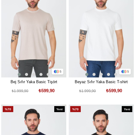
5
5
Bej Sıfır Yaka Basic Tişört
Beyaz Sıfır Yaka Basic T-shirt
₺599,90
₺599,90
₺1.999,90
₺1.999,90
%70
Yeni
%70
Yeni
Ürün
Ürün