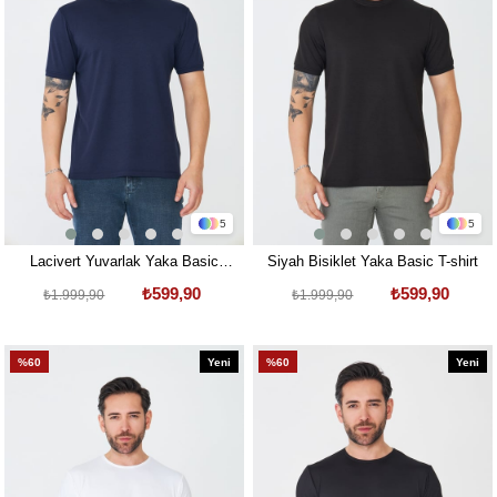
5
5
Lacivert Yuvarlak Yaka Basic
Siyah Bisiklet Yaka Basic T-shirt
Tişört
₺599,90
₺599,90
₺1.999,90
₺1.999,90
%60
Yeni
%60
Yeni
Ürün
Ürün