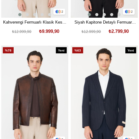
2
2
Kahverengi Fermuarlı Klasik Kesim
Siyah Kapitone Detaylı Fermuarlı
Hakiki Deri Ceket
Modern Hakiki Deri Ceket
₺9.999,90
₺2.799,90
₺12.999,90
₺12.999,90
%78
Yeni
%63
Yeni
Ürün
Ürün