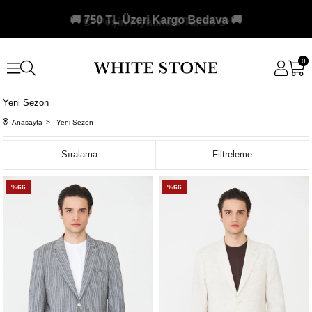
🚚 750 TL Üzeri Kargo Bedava 🚚
0
Yeni Sezon
Anasayfa
Yeni Sezon
Sıralama
Filtreleme
%66
%66