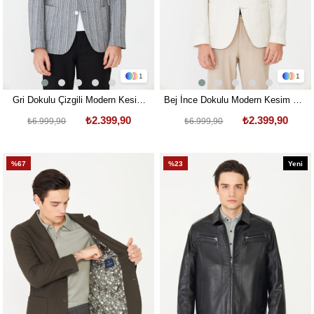
1
1
Gri Dokulu Çizgili Modern Kesim
Bej İnce Dokulu Modern Kesim Şık
Şık Ceket
Ceket
₺2.399,90
₺2.399,90
₺6.999,90
₺6.999,90
%67
%23
Yeni
Ürün