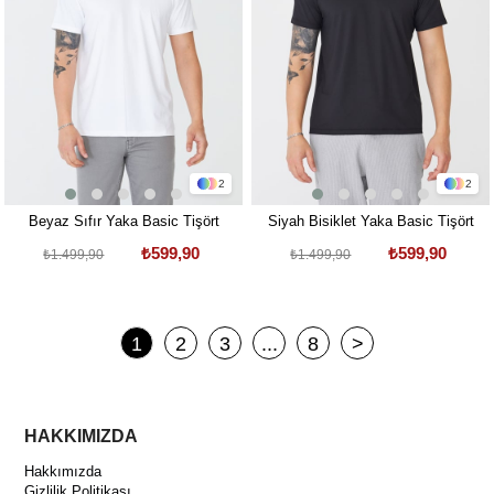
2
2
Beyaz Sıfır Yaka Basic Tişört
Siyah Bisiklet Yaka Basic Tişört
₺599,90
₺599,90
₺1.499,90
₺1.499,90
1
2
3
...
8
>
HAKKIMIZDA
Hakkımızda
Gizlilik Politikası