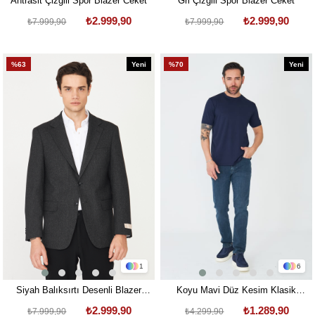
Antrasit Çizgili Spor Blazer Ceket
Gri Çizgili Spor Blazer Ceket
₺2.999,90
₺2.999,90
₺7.999,90
₺7.999,90
%63
Yeni
%70
Yeni
Ürün
Ürün
1
6
Siyah Balıksırtı Desenli Blazer
Koyu Mavi Düz Kesim Klasik
Ceket
Günlük Jean Pantolon
₺2.999,90
₺1.289,90
₺7.999,90
₺4.299,90