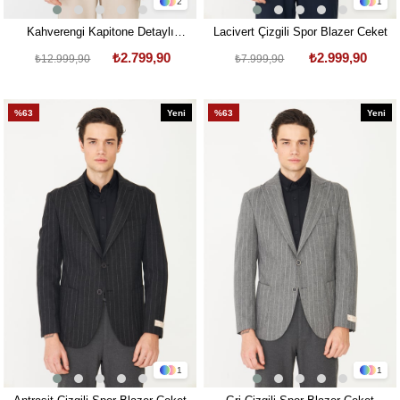
2
1
Kahverengi Kapitone Detaylı
Lacivert Çizgili Spor Blazer Ceket
Fermuarlı Modern Hakiki Deri
₺2.799,90
₺2.999,90
₺12.999,90
₺7.999,90
Ceket
%63
Yeni
%63
Yeni
Ürün
Ürün
1
1