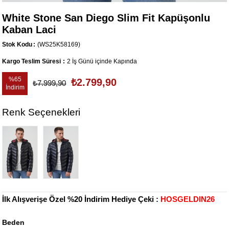
White Stone San Diego Slim Fit Kapüşonlu
Kaban Laci
Stok Kodu
(WS25K58169)
Kargo Teslim Süresi
:
2 İş Günü içinde Kapında
%
65
₺2.799,90
₺7.999,90
İndirim
Renk Seçenekleri
İlk Alışverişe Özel %20 İndirim Hediye Çeki :
HOSGELDIN26
Beden