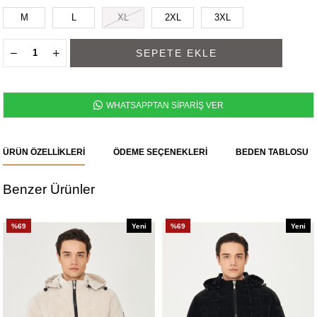
M
L
XL
2XL
3XL
WHATSAPPTAN SİPARİŞ VER
ÜRÜN ÖZELLIKLERI
ÖDEME SEÇENEKLERI
BEDEN TABLOSU
Benzer Ürünler
%69
Yeni
%69
Yeni
Ürün
Ürün