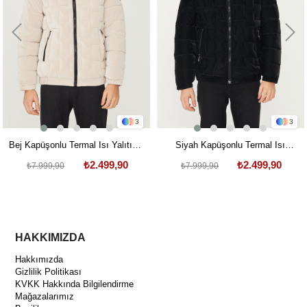
3
3
Bej Kapüşonlu Termal Isı Yalıtımlı
Siyah Kapüşonlu Termal Isı
Şişme Mont
Yalıtımlı Şişme Mont
₺2.499,90
₺2.499,90
₺7.999,90
₺7.999,90
HAKKIMIZDA
Hakkımızda
Gizlilik Politikası
KVKK Hakkında Bilgilendirme
Mağazalarımız