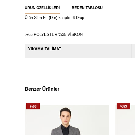
ÜRÜN ÖZELLIKLERI
BEDEN TABLOSU
Ürün Slim Fit (Dar) kalıptır. 6 Drop
%65 POLYESTER %35 VİSKON
YIKAMA TALİMAT
Benzer Ürünler
%53
%53