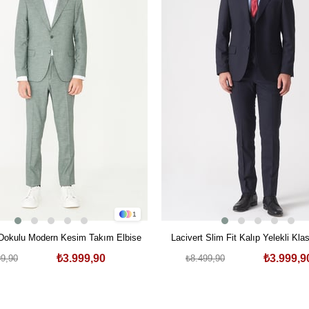
1
 Dokulu Modern Kesim Takım Elbise
Lacivert Slim Fit Kalıp Yelekli Kl
Likralı Kapaklı Cepli Takım E
₺3.999,90
₺3.999,9
99,90
₺8.499,90