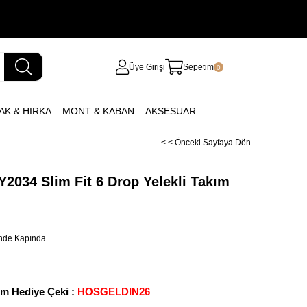
Üye Girişi
Sepetim
0
AK & HIRKA
MONT & KABAN
AKSESUAR
< < Önceki Sayfaya Dön
Y2034 Slim Fit 6 Drop Yelekli Takım
inde Kapında
rim Hediye Çeki :
HOSGELDIN26