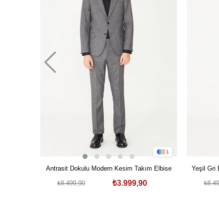
1
Antrasit Dokulu Modern Kesim Takım Elbise
Yeşil Gri
₺3.999,90
₺8.499,90
₺8.4