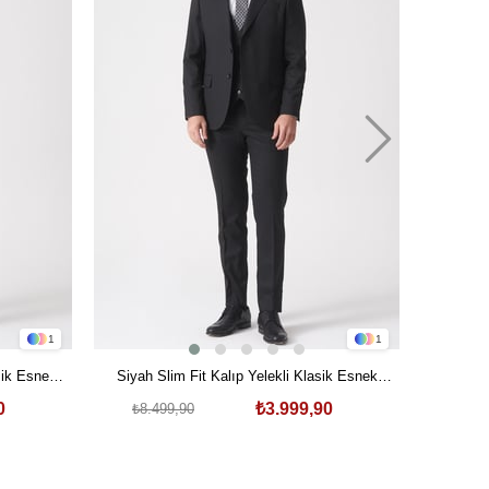
1
1
Gri Slim 
asik Esnek
Siyah Slim Fit Kalıp Yelekli Klasik Esnek
Esnek 
₺8.4
lbise
Likralı Kapaklı Cepli Takım Elbise
0
₺3.999,90
₺8.499,90