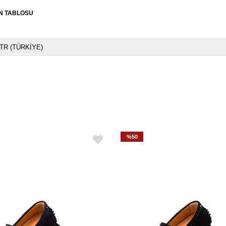
N TABLOSU
TR (TÜRKİYE)
%50