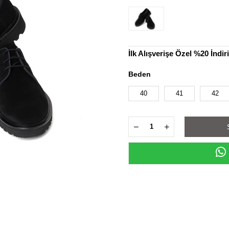
İlk Alışverişe Özel %20 İndi
Beden
40
41
42