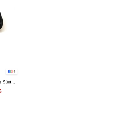
3
s Süet
5