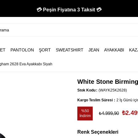
💳 Peşin Fiyatına 3 Taksit 💳
ET
PANTOLON
ŞORT
SWEATSHIRT
JEAN
AYAKKABI
KAZ
ngham 2628 Eva Ayakkabı Siyah
White Stone Birmin
Stok Kodu
(WAYK25K2628)
Kargo Teslim Süresi
:
2 İş Günü iç
%
50
₺2.49
₺4.999,90
İndirim
Renk Seçenekleri