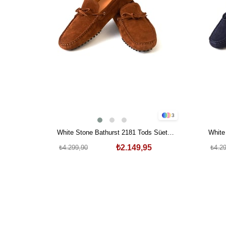
3
White Stone Bathurst 2181 Tods Süet
White
Ayakkabı Tarçın
₺2.149,95
₺4.299,90
₺4.2