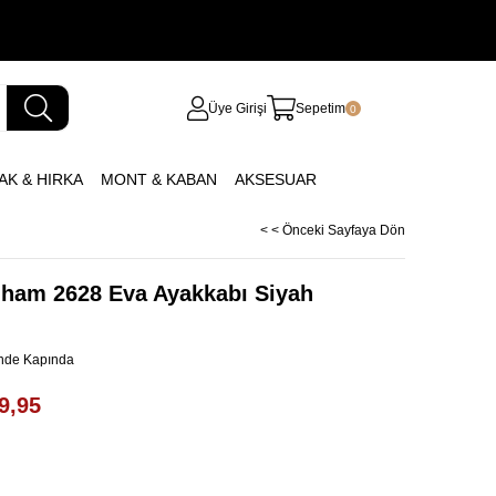
Üye Girişi
Sepetim
0
AK & HIRKA
MONT & KABAN
AKSESUAR
< < Önceki Sayfaya Dön
gham 2628 Eva Ayakkabı Siyah
inde Kapında
9,95