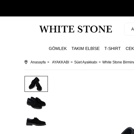
GÖMLEK
TAKIM ELBİSE
T-SHIRT
CEK
Anasayfa
AYAKKABI
Süet Ayakkabı
White Stone Birmi