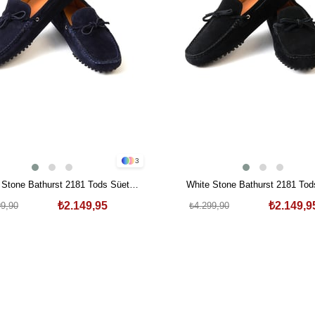
3
 Stone Bathurst 2181 Tods Süet
White Stone Bathurst 2181 Tod
Ayakkabı Laci
Ayakkabı Siyah
₺2.149,95
₺2.149,9
99,90
₺4.299,90