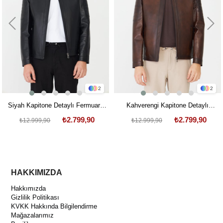
2
2
Siyah Kapitone Detaylı Fermuarlı
Kahverengi Kapitone Detaylı
Modern Hakiki Deri Ceket
Fermuarlı Modern Hakiki Deri
₺2.799,90
₺2.799,90
₺12.999,90
₺12.999,90
Ceket
HAKKIMIZDA
Hakkımızda
Gizlilik Politikası
KVKK Hakkında Bilgilendirme
Mağazalarımız