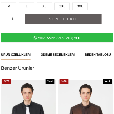
M
L
XL
2XL
3XL
WHATSAPPTAN SİPARİŞ VER
ÜRÜN ÖZELLIKLERI
ÖDEME SEÇENEKLERI
BEDEN TABLOSU
Benzer Ürünler
%78
Yeni
%78
Yeni
Ürün
Ürün