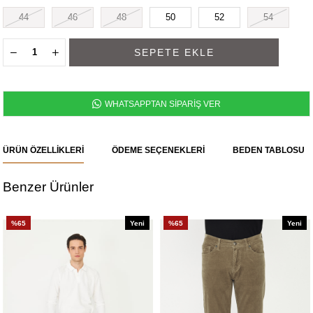
44
46
48
50
52
54
WHATSAPPTAN SİPARİŞ VER
ÜRÜN ÖZELLIKLERI
ÖDEME SEÇENEKLERI
BEDEN TABLOSU
Benzer Ürünler
%65
Yeni
%65
Yeni
Ürün
Ürün