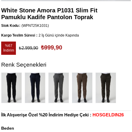
White Stone Amora P1031 Slim Fit
Pamuklu Kadife Pantolon Toprak
Stok Kodu
(WPNT25K1031)
Kargo Teslim Süresi
:
2 İş Günü içinde Kapında
%
67
₺999,90
₺2.999,90
İndirim
Renk Seçenekleri
İlk Alışverişe Özel %20 İndirim Hediye Çeki :
HOSGELDIN26
Beden