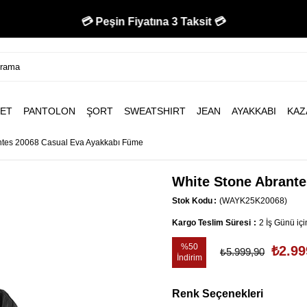
💳 Peşin Fiyatına 3 Taksit 💳
ET
PANTOLON
ŞORT
SWEATSHIRT
JEAN
AYAKKABI
KAZ
ntes 20068 Casual Eva Ayakkabı Füme
White Stone Abrant
Stok Kodu
(WAYK25K20068)
Kargo Teslim Süresi
:
2 İş Günü iç
%
50
₺2.99
₺5.999,90
İndirim
Renk Seçenekleri