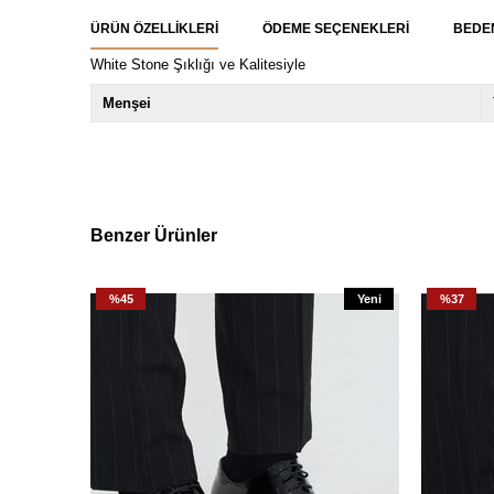
ÜRÜN ÖZELLIKLERI
ÖDEME SEÇENEKLERI
BEDE
White Stone Şıklığı ve Kalitesiyle
Menşei
Benzer Ürünler
%45
Yeni
%37
Ürün