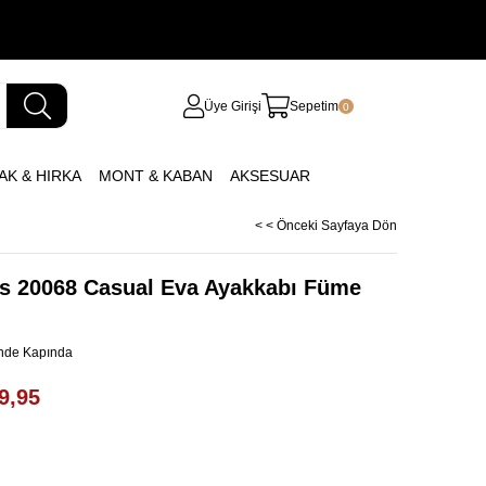
Üye Girişi
Sepetim
0
AK & HIRKA
MONT & KABAN
AKSESUAR
< < Önceki Sayfaya Dön
es 20068 Casual Eva Ayakkabı Füme
inde Kapında
9,95