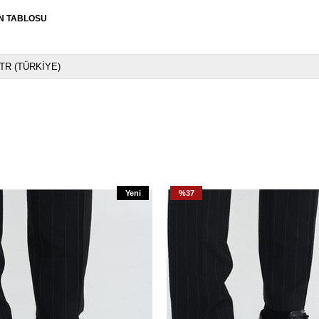
N TABLOSU
TR (TÜRKİYE)
Yeni
%37
Ürün