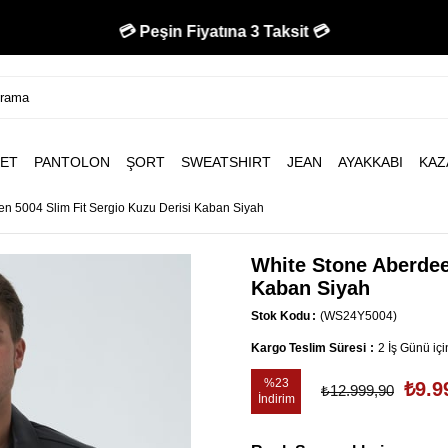
🚚 750 TL Üzeri Kargo Bedava 🚚
💳 Peşin Fiyatına 3 Taksit 💳
ET
PANTOLON
ŞORT
SWEATSHIRT
JEAN
AYAKKABI
KAZ
n 5004 Slim Fit Sergio Kuzu Derisi Kaban Siyah
White Stone Aberdee
Kaban Siyah
Stok Kodu
(WS24Y5004)
Kargo Teslim Süresi
:
2 İş Günü iç
%
23
₺9.9
₺12.999,90
İndirim