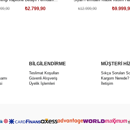
Modern Hakiki Deri Ceket
Ceket
₺2.799,90
₺9.999,
999,90
₺12.999,90
BİLGİLENDİRME
MÜŞTERİ Hİ
ı
Teslimat Koşulları
Sıkça Sorulan So
samı
Güvenli Alışveriş
Kargom Nerede?
si
Üyelik İşlemleri
İletişim