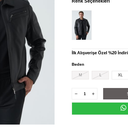
Renk Seçenekleri
İlk Alışverişe Özel %20 İndi
Beden
M
L
XL