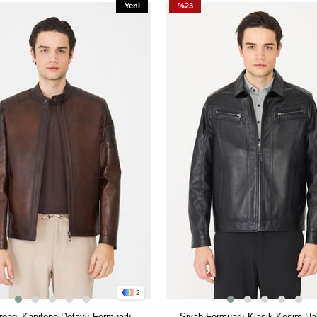
Yeni
%23
Ürün
2
engi Kapitone Detaylı Fermuarlı
Siyah Fermuarlı Klasik Kesim Hak