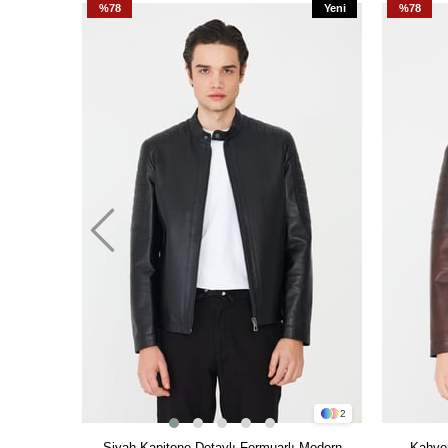
%78
Yeni
%78
Ürün
2
Siyah Kapitone Detaylı Fermuarlı Modern
Kahver