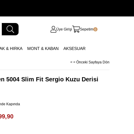
Üye Girişi
Sepetim
0
AK & HIRKA
MONT & KABAN
AKSESUAR
< < Önceki Sayfaya Dön
n 5004 Slim Fit Sergio Kuzu Derisi
inde Kapında
99,90