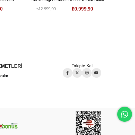
₺14.
Deri Ceket
90
₺9.999,90
₺12.999,90
ZMETLERİ
Takipte Kal
rular