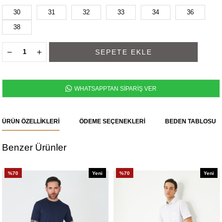
30
31
32
33
34
36
38
WHATSAPPTAN SİPARİŞ VER
ÜRÜN ÖZELLIKLERI
ÖDEME SEÇENEKLERI
BEDEN TABLOSU
Benzer Ürünler
%70
Yeni
%70
Yeni
Ürün
Ürün