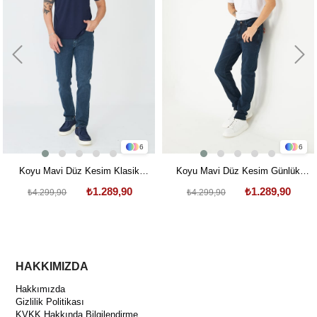
6
6
Koyu Mavi Düz Kesim Klasik
Koyu Mavi Düz Kesim Günlük
Günlük Jean Pantolon
Kullanım Jean Pantolon
₺1.289,90
₺1.289,90
₺4.299,90
₺4.299,90
HAKKIMIZDA
Hakkımızda
Gizlilik Politikası
KVKK Hakkında Bilgilendirme