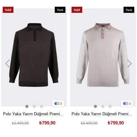
%68
Yeni
%68
Yeni
Ürün
Ürün
2
2
Polo Yaka Yarım Düğmeli Premium
Polo Yaka Yarım Düğmeli Premium
Triko Kazak Siyah-Antrasit
Triko Kazak Bej
₺799,90
₺799,90
₺2.499,90
₺2.499,90