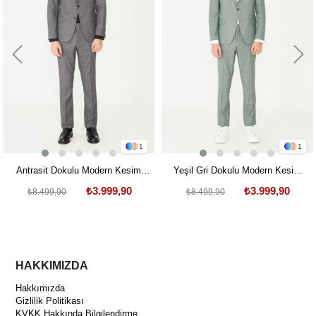
1
1
Antrasit Dokulu Modern Kesim
Yeşil Gri Dokulu Modern Kesim
Takım Elbise
Takım Elbise
₺3.999,90
₺3.999,90
₺8.499,90
₺8.499,90
HAKKIMIZDA
Hakkımızda
Gizlilik Politikası
KVKK Hakkında Bilgilendirme