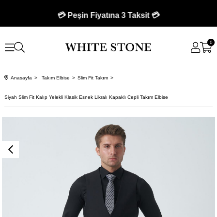
🚚 750 TL Üzeri Kargo Bedava 🚚
💳 Peşin Fiyatına 3 Taksit 💳
0
Anasayfa
Takım Elbise
Slim Fit Takım
Siyah Slim Fit Kalıp Yelekli Klasik Esnek Likralı Kapaklı Cepli Takım Elbise