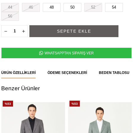
44
46
48
50
52
54
56
WHATSAPPTAN SİPARİŞ VER
ÜRÜN ÖZELLIKLERI
ÖDEME SEÇENEKLERI
BEDEN TABLOSU
Benzer Ürünler
%53
%53