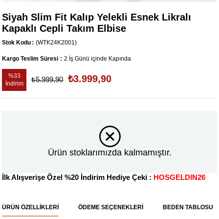
Siyah Slim Fit Kalıp Yelekli Esnek Likralı
Kapaklı Cepli Takım Elbise
Stok Kodu
(WTK24K2001)
Kargo Teslim Süresi
:
2 İş Günü içinde Kapında
%
33
₺3.999,90
₺5.999,90
İndirim
Ürün stoklarımızda kalmamıştır.
İlk Alışverişe Özel %20 İndirim Hediye Çeki :
HOSGELDIN26
ÜRÜN ÖZELLIKLERI
ÖDEME SEÇENEKLERI
BEDEN TABLOSU