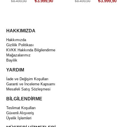
₺3.999,90
₺3.999,90
₺8.499,90
₺8.499,90
HAKKIMIZDA
Hakkımızda
Gizlilik Politikası
KVKK Hakkında Bilgilendirme
Mağazalarımız
Bayilik
YARDIM
İade ve Değişim Koşulları
Garanti ve İnceleme Kapsamı
Mesafeli Satış Sözleşmesi
BİLGİLENDİRME
Teslimat Koşulları
Güvenli Alışveriş
Üyelik İşlemleri