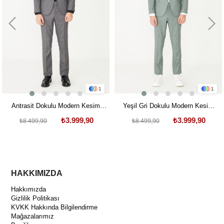
1
1
Antrasit Dokulu Modern Kesim
Yeşil Gri Dokulu Modern Kesim
Takım Elbise
Takım Elbise
₺3.999,90
₺3.999,90
₺8.499,90
₺8.499,90
HAKKIMIZDA
Hakkımızda
Gizlilik Politikası
KVKK Hakkında Bilgilendirme
Mağazalarımız