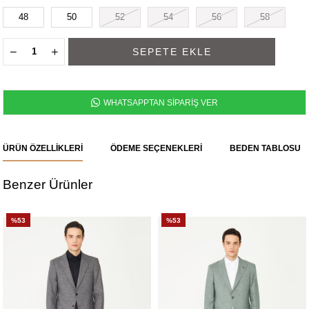
48
50
52
54
56
58
WHATSAPPTAN SİPARİŞ VER
ÜRÜN ÖZELLIKLERI
ÖDEME SEÇENEKLERI
BEDEN TABLOSU
Benzer Ürünler
%53
%53