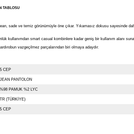
N TABLOSU
m jean, sade ve temiz görünümüyle öne çıkar. Yıkamasız dokusu sayesinde da
ünlük kullanımdan smart casual kombinlere kadar geniş bir kullanım alanı suna
ardırobun vazgeçilmez parçalarından biri olmaya adaydır.
5 CEP
JEAN PANTOLON
%98 PAMUK %2 LYC
TR (TÜRKİYE)
5 CEP