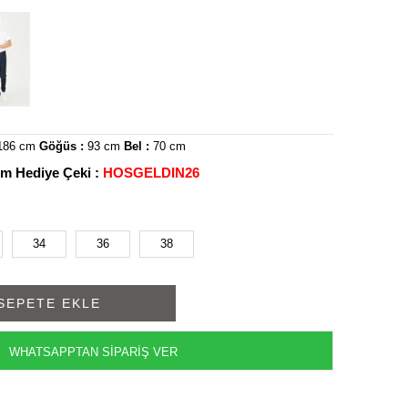
186 cm
Göğüs :
93 cm
Bel :
70 cm
rim Hediye Çeki :
HOSGELDIN26
34
36
38
WHATSAPPTAN SİPARİŞ VER