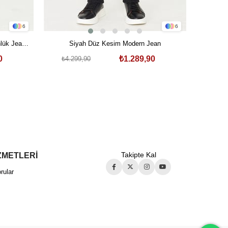
6
6
An
lük Jean
Siyah Düz Kesim Modern Jean
₺4.2
0
₺1.289,90
₺4.299,90
ZMETLERİ
Takipte Kal
rular