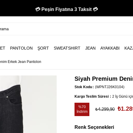
🚚 750 TL Üzeri Kargo Bedava 🚚
💳 Peşin Fiyatına 3 Taksit 💳
ET
PANTOLON
ŞORT
SWEATSHIRT
JEAN
AYAKKABI
KAZ
nim Erkek Jean Pantolon
Siyah Premium Deni
Stok Kodu
(WPNTJ26K0104)
Kargo Teslim Süresi
:
2 İş Günü iç
%
70
₺1.28
₺4.299,90
İndirim
Renk Seçenekleri