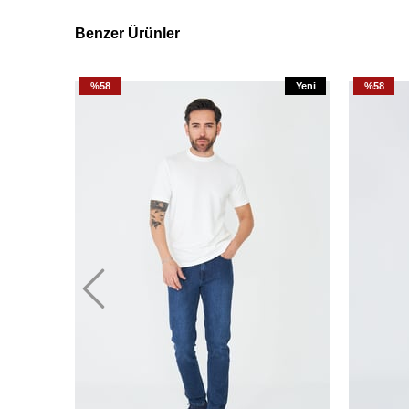
Benzer Ürünler
%58
Yeni
%58
Ürün