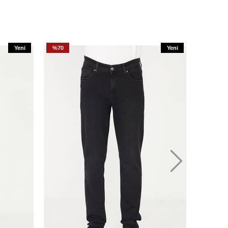
Yeni
%70
Yeni
%70
Ürün
Ürün