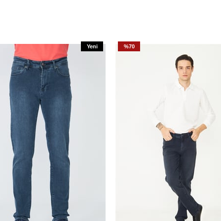
Yeni
%70
Ürün