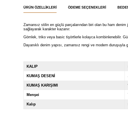
ÜRÜN ÖZELLIKLERI
ÖDEME SEÇENEKLERI
BEDE
Zamansız stilin en güçlü parçalarından biri olan bu ham deni
sağlayarak karakter kazanır.
Gömlek, triko veya basic tişörtlerle kolayca kombinlenebilir. G
Dayanıklı denim yapısı, zamansız rengi ve modern duruşuyla g
KALIP
KUMAŞ DESENİ
KUMAŞ KARIŞIMI
Menşei
Kalıp