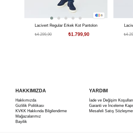
6
Lacivert Regular Erkek Kot Pantolon
Laci
₺1.799,90
₺4.299,90
₺4.2
HAKKIMIZDA
YARDIM
Hakkımızda
İade ve Değişim Koşullar
Gizlilik Politikası
Garanti ve İnceleme Kap
KVKK Hakkında Bilgilendirme
Mesafeli Satış Sözleşme
Mağazalarımız
Bayilik