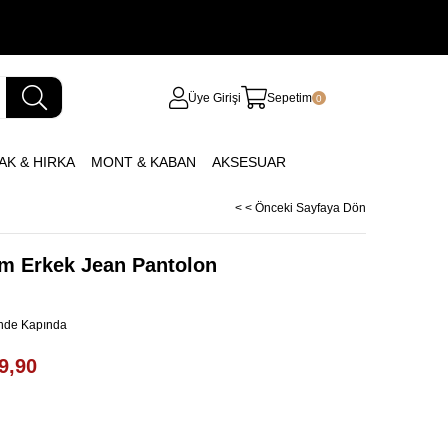
Üye Girişi
Sepetim
0
AK & HIRKA
MONT & KABAN
AKSESUAR
< < Önceki Sayfaya Dön
m Erkek Jean Pantolon
inde Kapında
9,90