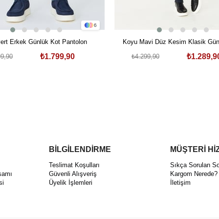
6
vert Erkek Günlük Kot Pantolon
Koyu Mavi Düz Kesim Klasik Gün
Pantolon
₺1.799,90
₺1.289,9
99,90
₺4.299,90
BİLGİLENDİRME
MÜŞTERİ Hİ
ı
Teslimat Koşulları
Sıkça Sorulan So
samı
Güvenli Alışveriş
Kargom Nerede?
si
Üyelik İşlemleri
İletişim