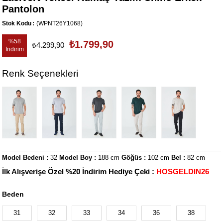
Pantolon
Stok Kodu
(WPNT26Y1068)
%
58
₺1.799,90
₺4.299,90
İndirim
Renk Seçenekleri
Model Bedeni :
32
Model Boy :
188 cm
Göğüs :
102 cm
Bel :
82 cm
İlk Alışverişe Özel %20 İndirim Hediye Çeki :
HOSGELDIN26
Beden
31
32
33
34
36
38