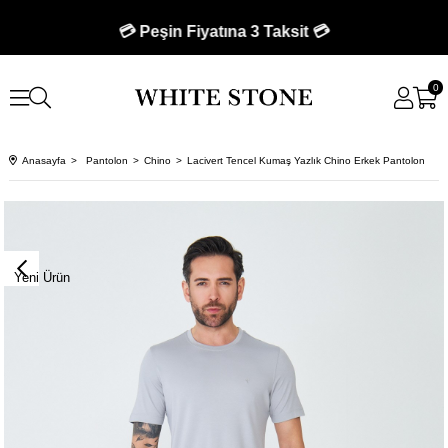
🚚 750 TL Üzeri Kargo Bedava 🚚
💳 Peşin Fiyatına 3 Taksit 💳
0
Anasayfa
Pantolon
Chino
Lacivert Tencel Kumaş Yazlık Chino Erkek Pantolon
Yeni Ürün