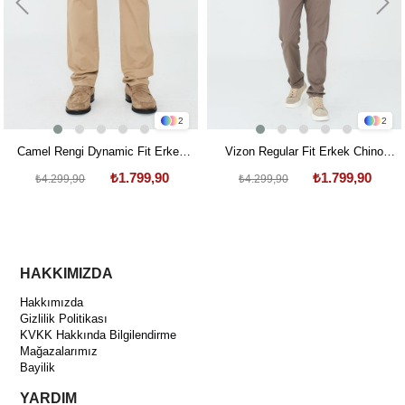
2
2
Camel Rengi Dynamic Fit Erkek
Vizon Regular Fit Erkek Chino
Chino Pantolon
Pantolon
₺1.799,90
₺1.799,90
₺4.299,90
₺4.299,90
HAKKIMIZDA
Hakkımızda
Gizlilik Politikası
KVKK Hakkında Bilgilendirme
Mağazalarımız
Bayilik
YARDIM