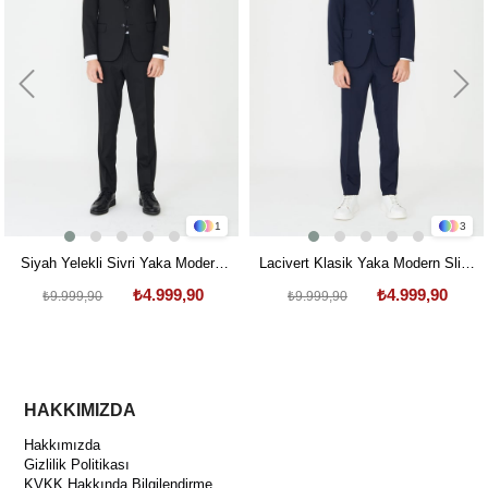
1
3
Siyah Yelekli Sivri Yaka Modern
Lacivert Klasik Yaka Modern Slim
Kesim Erkek Takım Elbise
Fit Yelekli Takım Elbise
₺4.999,90
₺4.999,90
₺9.999,90
₺9.999,90
HAKKIMIZDA
Hakkımızda
Gizlilik Politikası
KVKK Hakkında Bilgilendirme