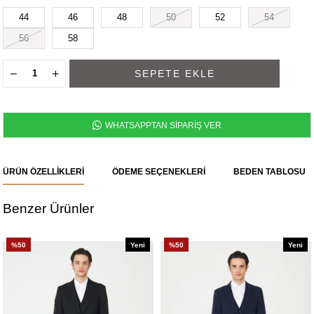
44
46
48
50
52
54
56
58
WHATSAPPTAN SİPARİŞ VER
ÜRÜN ÖZELLIKLERI
ÖDEME SEÇENEKLERI
BEDEN TABLOSU
Benzer Ürünler
%50
Yeni
%50
Yeni
Ürün
Ürün