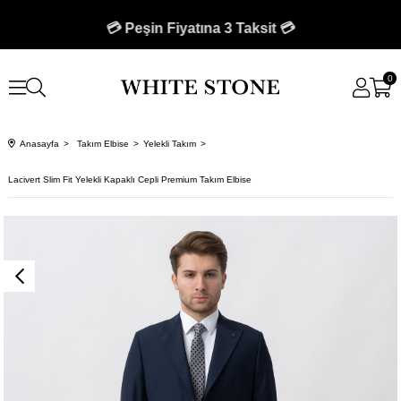
🚚 750 TL Üzeri Kargo Bedava 🚚
💳 Peşin Fiyatına 3 Taksit 💳
0
Anasayfa
Takım Elbise
Yelekli Takım
Lacivert Slim Fit Yelekli Kapaklı Cepli Premium Takım Elbise