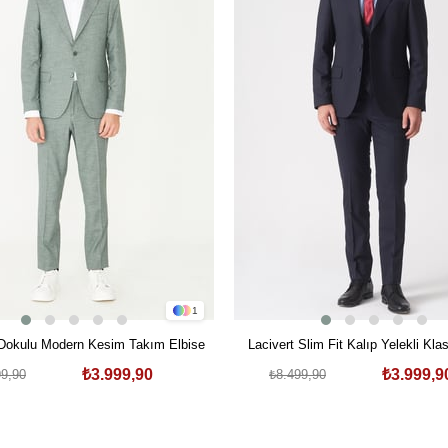
1
 Dokulu Modern Kesim Takım Elbise
Lacivert Slim Fit Kalıp Yelekli Kl
Likralı Kapaklı Cepli Takım E
₺3.999,90
₺3.999,9
99,90
₺8.499,90