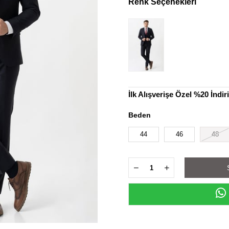
Renk Seçenekleri
İlk Alışverişe Özel %20 İndi
Beden
44
46
48