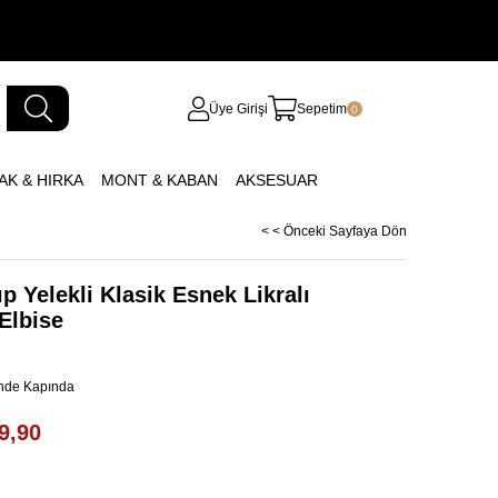
Üye Girişi
Sepetim
0
AK & HIRKA
MONT & KABAN
AKSESUAR
< < Önceki Sayfaya Dön
ıp Yelekli Klasik Esnek Likralı
Elbise
inde Kapında
9,90