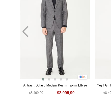
1
Antrasit Dokulu Modern Kesim Takım Elbise
Yeşil Gri
₺3.999,90
₺8.499,90
₺8.4