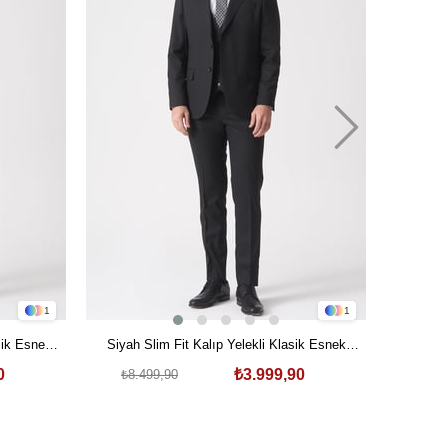
1
1
Gri Slim 
asik Esnek
Siyah Slim Fit Kalıp Yelekli Klasik Esnek
Esnek 
₺8.4
lbise
Likralı Kapaklı Cepli Takım Elbise
0
₺3.999,90
₺8.499,90