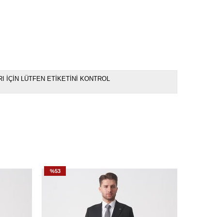
I İÇİN LÜTFEN ETİKETİNİ KONTROL
%53
%53