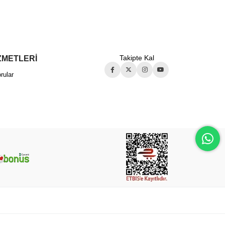
ZMETLERİ
Takipte Kal
rular