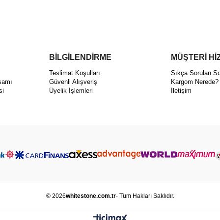
BİLGİLENDİRME
MÜŞTERİ Hİ
ı
Teslimat Koşulları
Sıkça Sorulan So
samı
Güvenli Alışveriş
Kargom Nerede?
si
Üyelik İşlemleri
İletişim
© 2026
whitestone.com.tr
- Tüm Hakları Saklıdır.