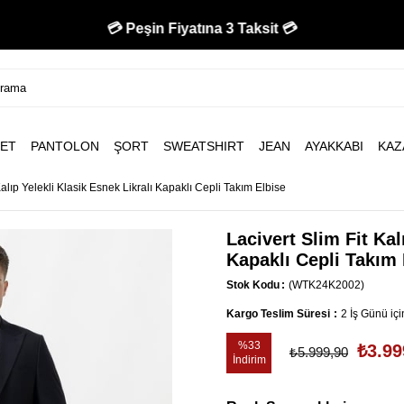
💳 Peşin Fiyatına 3 Taksit 💳
ET
PANTOLON
ŞORT
SWEATSHIRT
JEAN
AYAKKABI
KAZ
Kalıp Yelekli Klasik Esnek Likralı Kapaklı Cepli Takım Elbise
Lacivert Slim Fit Kal
Kapaklı Cepli Takım 
Stok Kodu
(WTK24K2002)
Kargo Teslim Süresi
:
2 İş Günü iç
%
33
₺3.99
₺5.999,90
İndirim