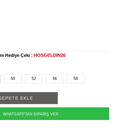
rim Hediye Çeki :
HOSGELDIN26
50
52
56
58
WHATSAPPTAN SİPARİŞ VER