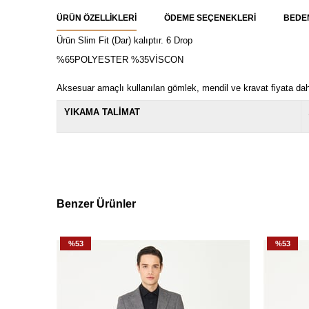
ÜRÜN ÖZELLIKLERI
ÖDEME SEÇENEKLERI
BEDE
Ürün Slim Fit (Dar) kalıptır. 6 Drop
%65POLYESTER %35VİSCON
Aksesuar amaçlı kullanılan gömlek, mendil ve kravat fiyata dahil
YIKAMA TALİMAT
Benzer Ürünler
%53
%53