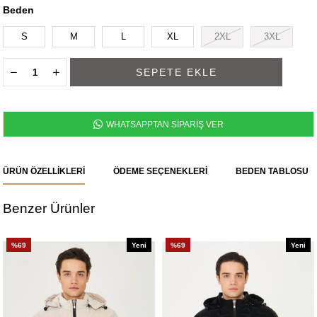
Beden
S
M
L
XL
2XL
3XL
WHATSAPPTAN SİPARİŞ VER
ÜRÜN ÖZELLIKLERI
ÖDEME SEÇENEKLERI
BEDEN TABLOSU
Benzer Ürünler
%69
Yeni
%69
Yeni
Ürün
Ürün