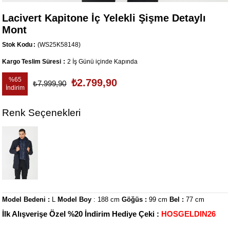
Lacivert Kapitone İç Yelekli Şişme Detaylı
Mont
Stok Kodu
(WS25K58148)
Kargo Teslim Süresi
:
2 İş Günü içinde Kapında
%
65
₺2.799,90
₺7.999,90
İndirim
Renk Seçenekleri
Model Bedeni :
L
Model Boy
: 188 cm
Göğüs :
99 cm
Bel :
77 cm
İlk Alışverişe Özel %20 İndirim Hediye Çeki :
HOSGELDIN26