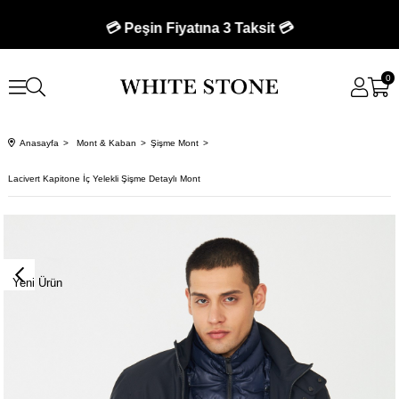
💳 Peşin Fiyatına 3 Taksit 💳
0
Anasayfa
Mont & Kaban
Şişme Mont
Lacivert Kapitone İç Yelekli Şişme Detaylı Mont
Yeni Ürün