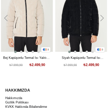
3
3
Bej Kapüşonlu Termal Isı Yalıtımlı
Siyah Kapüşonlu Termal Isı
Şişme Mont
Yalıtımlı Şişme Mont
₺2.499,90
₺2.499,90
₺7.999,90
₺7.999,90
HAKKIMIZDA
Hakkımızda
Gizlilik Politikası
KVKK Hakkında Bilgilendirme