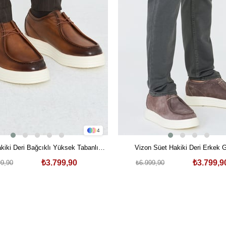
4
kiki Deri Bağcıklı Yüksek Tabanlı
Vizon Süet Hakiki Deri Erkek 
Erkek Günlük Ayakkabı
Ayakkabı
₺3.799,90
₺3.799,9
99,90
₺6.999,90