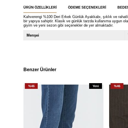
ÜRÜN ÖZELLIKLERI
ÖDEME SEÇENEKLERI
BEDE
Kahverengi %100 Deri Erkek Günlük Ayakkabı, şıklık ve rahatlığ
bir yapıya sahiptir. Klasik ve günlük tarzda kullanıma uygun o
giyim ve yeni sezon gibi seçenekler de yer almaktadır.
Menşei
Benzer Ürünler
%46
Yeni
%46
Ürün