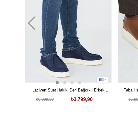
4
Lacivert Süet Hakiki Deri Bağcıklı Erkek
Taba Ha
Günlük Ayakkabı
₺3.799,90
₺6.999,90
₺6.9