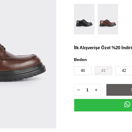
İlk Alışverişe Özel %20 İndi
Beden
40
41
42