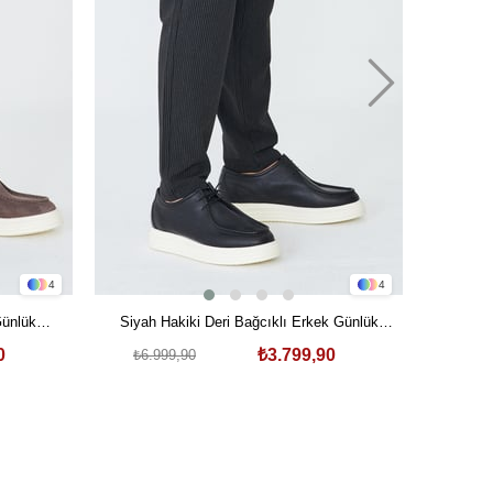
4
4
Siyah 
Günlük
Siyah Hakiki Deri Bağcıklı Erkek Günlük
₺6.9
Ayakkabı
0
₺3.799,90
₺6.999,90