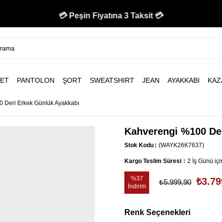
🚚 750 TL Üzeri Kargo Bedava 🚚
💳 Peşin Fiyatına 3 Taksit 💳
ET
PANTOLON
ŞORT
SWEATSHIRT
JEAN
AYAKKABI
KAZ
 Deri Erkek Günlük Ayakkabı
Kahverengi %100 De
Stok Kodu
(WAYK26K7637)
Kargo Teslim Süresi
:
2 İş Günü iç
%
37
₺3.79
₺5.999,90
İndirim
Renk Seçenekleri