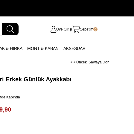
Üye Girişi
Sepetim
0
AK & HIRKA
MONT & KABAN
AKSESUAR
< < Önceki Sayfaya Dön
ri Erkek Günlük Ayakkabı
inde Kapında
9,90