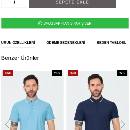
WHATSAPPTAN SİPARİŞ VER
ÜRÜN ÖZELLIKLERI
ÖDEME SEÇENEKLERI
BEDEN TABLOSU
Benzer Ürünler
%50
Yeni
%50
Yeni
Ürün
Ürün