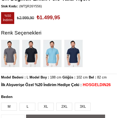
Stok Kodu
(WTŞR26Y556)
%
50
₺1.499,95
₺2.999,90
İndirim
Renk Seçenekleri
Model Bedeni :
L
Model Boy :
188 cm
Göğüs :
102 cm
Bel :
82 cm
İlk Alışverişe Özel %20 İndirim Hediye Çeki :
HOSGELDIN26
Beden
M
L
XL
2XL
3XL