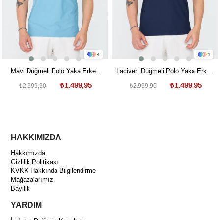
4
4
Mavi Düğmeli Polo Yaka Erkek
Lacivert Düğmeli Polo Yaka Erkek
Tişört
Tişört
₺1.499,95
₺1.499,95
₺2.999,90
₺2.999,90
HAKKIMIZDA
Hakkımızda
Gizlilik Politikası
KVKK Hakkında Bilgilendirme
Mağazalarımız
Bayilik
YARDIM