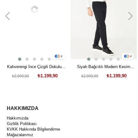
4
4
Kahverengi İnce Çizgili Dokulu
Siyah Bağcıklı Modern Kesim
Modern Kesim Bağcıklı Smart
Jogger Pantolon
₺1.199,90
₺1.199,90
₺2.999,90
₺2.999,90
Casual Pantolon
HAKKIMIZDA
Hakkımızda
Gizlilik Politikası
KVKK Hakkında Bilgilendirme
Mağazalarımız