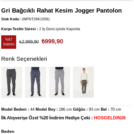
Gri Bağcıklı Rahat Kesim Jogger Pantolon
Stok Kodu
(WPNT26K1056)
Kargo Teslim Süresi
:
2 İş Günü içinde Kapında
%
67
₺999,90
₺2.999,90
İndirim
Renk Seçenekleri
Model Bedeni :
44
Model Boy :
186 cm
Göğüs :
93 cm
Bel :
70 cm
İlk Alışverişe Özel %20 İndirim Hediye Çeki :
HOSGELDIN26
Beden