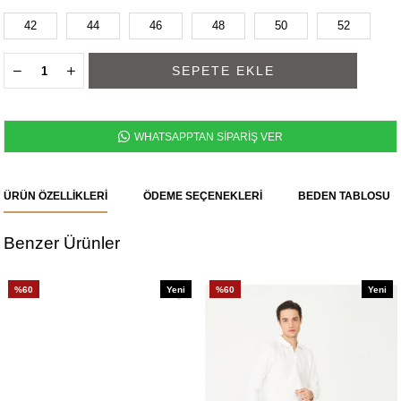
42
44
46
48
50
52
WHATSAPPTAN SİPARİŞ VER
ÜRÜN ÖZELLIKLERI
ÖDEME SEÇENEKLERI
BEDEN TABLOSU
Benzer Ürünler
%60
Yeni
%60
Yeni
Ürün
Ürün