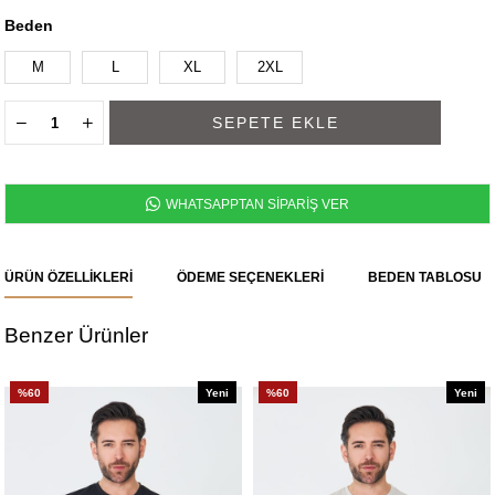
Beden
M
L
XL
2XL
WHATSAPPTAN SİPARİŞ VER
ÜRÜN ÖZELLIKLERI
ÖDEME SEÇENEKLERI
BEDEN TABLOSU
Benzer Ürünler
%60
Yeni
%60
Yeni
Ürün
Ürün