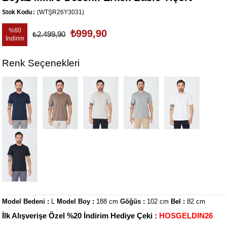
Stok Kodu
(WTŞR26Y3031)
%
60
₺999,90
₺2.499,90
İndirim
Renk Seçenekleri
Model Bedeni :
L
Model Boy :
188 cm
Göğüs :
102 cm
Bel :
82 cm
İlk Alışverişe Özel %20 İndirim Hediye Çeki :
HOSGELDIN26