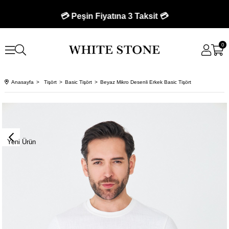
💳 Peşin Fiyatına 3 Taksit 💳
0
Anasayfa
Tişört
Basic Tişört
Beyaz Mikro Desenli Erkek Basic Tişört
Yeni Ürün