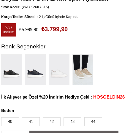
Stok Kodu
(WAYK26K7315)
Kargo Teslim Süresi
:
2 İş Günü içinde Kapında
%
37
₺3.799,90
₺5.999,90
İndirim
Renk Seçenekleri
İlk Alışverişe Özel %20 İndirim Hediye Çeki :
HOSGELDIN26
Beden
40
41
42
43
44