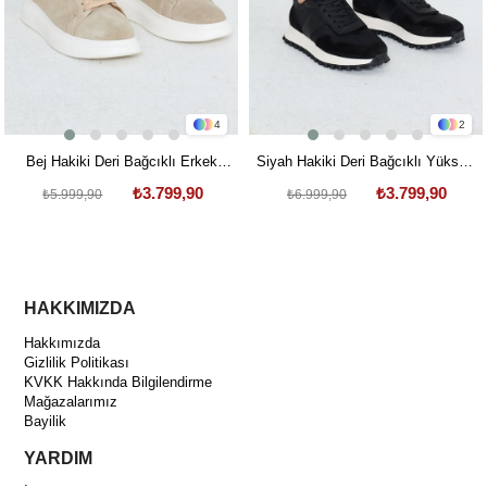
4
2
Bej Hakiki Deri Bağcıklı Erkek
Siyah Hakiki Deri Bağcıklı Yüksek
Spor Ayakkabı
Tabanlı Erkek Sneaker
₺3.799,90
₺3.799,90
₺5.999,90
₺6.999,90
HAKKIMIZDA
Hakkımızda
Gizlilik Politikası
KVKK Hakkında Bilgilendirme
Mağazalarımız
Bayilik
YARDIM