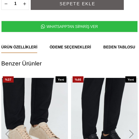
WHATSAPPTAN SİPARİŞ VER
ÜRÜN ÖZELLIKLERI
ÖDEME SEÇENEKLERI
BEDEN TABLOSU
Benzer Ürünler
%37
Yeni
%46
Yeni
Ürün
Ürün