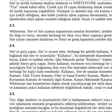
Site’ye üyelik formunu eksiksiz dolduran ve WHİTESTONE tarafından üy
“Üye” olarak kabul edilir. Üyelik için 18 yaşını doldurmuş olmak zorunlu
ile üyelik başvurusu yapabilirler. Sözleşme’yi akdeden kişi, söz konusu t
için yetkili olduğunu, aksi halde (yetkisiz işlem yapması durumunda), 
işlemlerden ötürü şahsen sorumlu olduğunu kabul, beyan ve taahhüt etmi
2.3.
Whitestone, Site ve Site uzantısı kapsamında sunulan hizmetleri, ürünleri
bir bilgi ve veriyi, önceden herhangi bir ihtar veya ihbar yapmaya gerek
Site yayını tamamen durdurma ve Siteyi en geniş kapsamda yeniden düze
2.4.
Site’ye giriş yapan, Site’yi ziyaret eden, herhangi bir şekilde kullanan, 
bağlanan tüm üye ve ziyaretçiler “Kullanıcı”, bu sözleşmede düzenlenmi
beyan, kabul ve taahhüt ederler. İşbu Yukarıda anılan “Kullanıcı” ifadesi
şekilde Siteye giriş yapan, Siteyi kullanan, inceleyen veya herhangi bir il
aracılığıyla Site’ye bağlanmış olan veya Site üzerinden elektronik veri
herhangi bir kişiyi ifade etmektedir. Kullanıcı, Site’de sunulan hizmet
Kanunu, Türk Ticaret Kanunu, Fikir ve Sanat Eserleri Kanunu, Marka ve
Korunması Kanunu ile bunlarla ilgili Kanun, Kanun Hükmünde Kararname
Whitestone’nun hizmetlerine ilişkin olarak yayımlayacağı her türlü duy
ve kanunlara aykırı kullanım sebebiyle doğabilecek hukuki, cezai ve mali
2.5.
Üye, diğer üyelerin ve ziyaretçilerin Site’yi kullanmasını önleyici veya
veri tabanlarını otomatik programlarla yükleyip kilitleyemez, verileri ya
üyeliğinin sonlandırılacağını ve bu durumdan doğabilecek her türlü huku
Site’de, ziyaretçilere bilgi ve kolaylık sağlamak amacı ile yer alan linkle