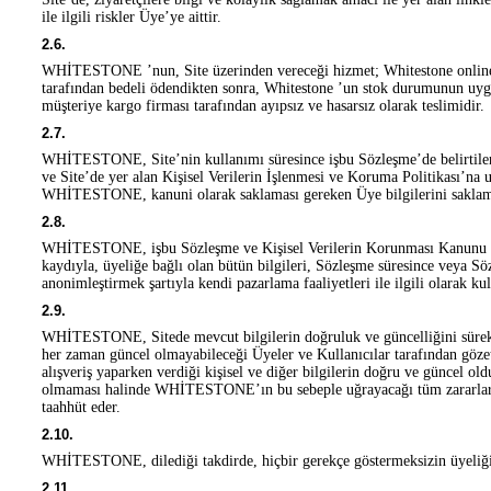
ile ilgili riskler Üye’ye aittir.
2.6.
WHİTESTONE ’nun, Site üzerinden vereceği hizmet; Whitestone online s
tarafından bedeli ödendikten sonra, Whitestone ’un stok durumunun uyg
müşteriye kargo firması tarafından ayıpsız ve hasarsız olarak teslimidir.
2.7.
WHİTESTONE, Site’nin kullanımı süresince işbu Sözleşme’de belirti
ve Site’de yer alan Kişisel Verilerin İşlenmesi ve Koruma Politikası’na 
WHİTESTONE, kanuni olarak saklaması gereken Üye bilgilerini sakla
2.8.
WHİTESTONE, işbu Sözleşme ve Kişisel Verilerin Korunması Kanunu da 
kaydıyla, üyeliğe bağlı olan bütün bilgileri, Sözleşme süresince veya Sö
anonimleştirmek şartıyla kendi pazarlama faaliyetleri ile ilgili olarak ku
2.9.
WHİTESTONE, Sitede mevcut bilgilerin doğruluk ve güncelliğini sürekli
her zaman güncel olmayabileceği Üyeler ve Kullanıcılar tarafından gözet
alışveriş yaparken verdiği kişisel ve diğer bilgilerin doğru ve güncel ol
olmaması halinde WHİTESTONE’ın bu sebeple uğrayacağı tüm zararları 
taahhüt eder.
2.10.
WHİTESTONE, dilediği takdirde, hiçbir gerekçe göstermeksizin üyeliği 
2.11.