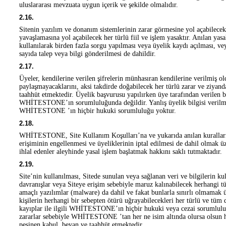
uluslararası mevzuata uygun içerik ve şekilde olmalıdır.
2.16.
Sitenin yazılım ve donanım sistemlerinin zarar görmesine yol açabilecek
yavaşlamasına yol açabilecek her türlü fiil ve işlem yasaktır. Anılan y
kullanılarak birden fazla sorgu yapılması veya üyelik kaydı açılması, ve
sayıda talep veya bilgi gönderilmesi de dahildir.
2.17.
Üyeler, kendilerine verilen şifrelerin münhasıran kendilerine verilmiş old
paylaşmayacaklarını, aksi takdirde doğabilecek her türlü zarar ve ziyan
taahhüt etmektedir. Üyelik başvurusu yapılırken üye tarafından verilen bi
WHİTESTONE’ın sorumluluğunda değildir. Yanlış üyelik bilgisi verilme
WHİTESTONE ’ın hiçbir hukuki sorumluluğu yoktur.
2.18.
WHİTESTONE, Site Kullanım Koşulları’na ve yukarıda anılan kuralları a
erişiminin engellenmesi ve üyeliklerinin iptal edilmesi de dahil olmak ü
ihlal edenler aleyhinde yasal işlem başlatmak hakkını saklı tutmaktadır.
2.19.
Site’nin kullanılması, Sitede sunulan veya sağlanan veri ve bilgilerin kul
davranışlar veya Siteye erişim sebebiyle maruz kalınabilecek herhangi tür
amaçlı yazılımlar (malware) da dahil ve fakat bunlarla sınırlı olmamak 
kişilerin herhangi bir sebepten ötürü uğrayabilecekleri her türlü ve tüm 
kayıplar ile ilgili WHİTESTONE’ın hiçbir hukuki veya cezai sorumluluğ
zararlar sebebiyle WHİTESTONE ’tan her ne isim altında olursa olsun h
peşinen kabul, beyan ve taahhüt etmektedir.