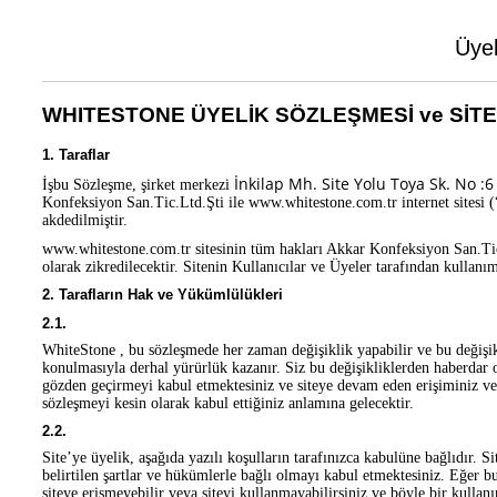
Üyel
WHITESTONE ÜYELİK SÖZLEŞMESİ ve SİT
1. Taraflar
İnkilap Mh. Site Yolu Toya Sk. No :
İşbu Sözleşme, şirket merkezi
Konfeksiyon San.Tic.Ltd.Şti ile www.whitestone.com.tr internet sitesi (“
akdedilmiştir.
www.whitestone.com.tr sitesinin tüm hakları Akkar Konfeksiyon San.Tic
olarak zikredilecektir. Sitenin Kullanıcılar ve Üyeler tarafından kullanı
2. Tarafların Hak ve Yükümlülükleri
2.1.
WhiteStone , bu sözleşmede her zaman değişiklik yapabilir ve bu değişikl
konulmasıyla derhal yürürlük kazanır. Siz bu değişikliklerden haberdar
gözden geçirmeyi kabul etmektesiniz ve siteye devam eden erişiminiz ve
sözleşmeyi kesin olarak kabul ettiğiniz anlamına gelecektir.
2.2.
Site’ye üyelik, aşağıda yazılı koşulların tarafınızca kabulüne bağlıdır. S
belirtilen şartlar ve hükümlerle bağlı olmayı kabul etmektesiniz. Eğer b
siteye erişmeyebilir veya siteyi kullanmayabilirsiniz ve böyle bir kulla