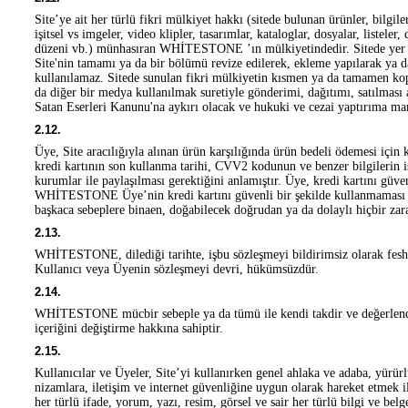
Site’ye ait her türlü fikri mülkiyet hakkı (sitede bulunan ürünler, bilgile
işitsel vs imgeler, video klipler, tasarımlar, kataloglar, dosyalar, listeler,
düzeni vb.) münhasıran WHİTESTONE ’ın mülkiyetindedir. Sitede yer ala
Site'nin tamamı ya da bir bölümü revize edilerek, ekleme yapılarak ya da
kullanılamaz. Sitede sunulan fikri mülkiyetin kısmen ya da tamamen kop
da diğer bir medya kullanılmak suretiyle gönderimi, dağıtımı, satılması 
Satan Eserleri Kanunu'na aykırı olacak ve hukuki ve cezai yaptırıma mar
2.12.
Üye, Site aracılığıyla alınan ürün karşılığında ürün bedeli ödemesi için 
kredi kartının son kullanma tarihi, CVV2 kodunun ve benzer bilgilerin iş
kurumlar ile paylaşılması gerektiğini anlamıştır. Üye, kredi kartını güv
WHİTESTONE Üye’nin kredi kartını güvenli bir şekilde kullanmaması has
başkaca sebeplere binaen, doğabilecek doğrudan ya da dolaylı hiçbir zar
2.13.
WHİTESTONE, dilediği tarihte, işbu sözleşmeyi bildirimsiz olarak fesh
Kullanıcı veya Üyenin sözleşmeyi devri, hükümsüzdür.
2.14.
WHİTESTONE mücbir sebeple ya da tümü ile kendi takdir ve değerlendi
içeriğini değiştirme hakkına sahiptir.
2.15.
Kullanıcılar ve Üyeler, Site’yi kullanırken genel ahlaka ve adaba, yürürl
nizamlara, iletişim ve internet güvenliğine uygun olarak hareket etmek i
her türlü ifade, yorum, yazı, resim, görsel ve sair her türlü bilgi ve belg