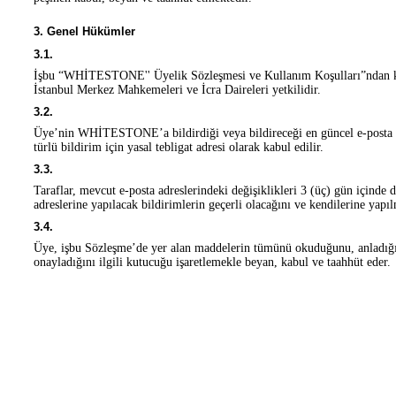
3. Genel Hükümler
3.1.
İşbu “WHİTESTONE'' Üyelik Sözleşmesi ve Kullanım Koşulları”ndan kay
İstanbul Merkez Mahkemeleri ve İcra Daireleri yetkilidir.
3.2.
Üye’nin WHİTESTONE’a bildirdiği veya bildireceği en güncel e-posta adr
türlü bildirim için yasal tebligat adresi olarak kabul edilir.
3.3.
Taraflar, mevcut e-posta adreslerindeki değişiklikleri 3 (üç) gün içinde d
adreslerine yapılacak bildirimlerin geçerli olacağını ve kendilerine yapıl
3.4.
Üye, işbu Sözleşme’de yer alan maddelerin tümünü okuduğunu, anladığını
onayladığını ilgili kutucuğu işaretlemekle beyan, kabul ve taahhüt eder.